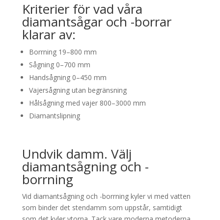
Kriterier för vad våra
diamantsågar och -borrar
klarar av:
Borrning 19–800 mm
Sågning 0–700 mm
Handsågning 0–450 mm
Vajersågning utan begränsning
Hålsågning med vajer 800–3000 mm
Diamantslipning
Undvik damm. Välj
diamantsågning och -
borrning
Vid diamantsågning och -borrning kyler vi med vatten
som binder det stendamm som uppstår, samtidigt
som det kyler ytorna. Tack vare moderna metoderna