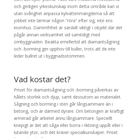
och gedigen yrkeskunskap inom detta område kan vi
utan svårighet anpassa kylvattenmängderna så att
jobbet inte lämnar någon ”röra” efter sig, inte ens
inomhus. Dammfrihet är särskilt viktigt i objekt där det
pågår annan verksamhet vid samtidigt med
ombyggnaden. Beakta emellertid att diamantsågning
och -borrning ger upphov till buller, trots att de inte
leder bullret ut i byggnadsstommen.
Vad kostar det?
Priset för diamantsågning och -borrning påverkas av
hålets storlek och djup, samt dessutom av materialet.
Sågning och borrning i sten går långsammare än i
betong, och är därmed dyrare. Om betongen är kraftigt
armerad går arbetet ännu långsammare. Speciellt
knepigt är det att såga eller borra i riktning uppåt eller i
lutande ytor, och det kräver specialkunskaper. Priset