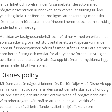
hinderfrihet och rörelsehinder. Vi samarbetar dessutom med
rådgivningscentralen Kunnonkoti som verkar i anslutning till Åbo
yrkeshögskola. Där finns det möjlighet att bekanta sig med olika
lösningar som förbättrar hinderfriheten i hemmet och som samtidigt
underlättar din vardag.
Vid sidan av fastighetsunderhåll och -vård har vi med en erfarenhet
som sträcker sig över ett stort antal år ett unikt specialkunnande
inom billåssmedstjänster. Vår billåssmed står till tjänst i alla ärenden
som berör låsning och nycklar för alla typer av fordon. En viktig del
av billåssmedens arbete är att låsa upp bildörrar när nycklarna ligger
hemma eller blivit kvar i bilen.
Disnes policy
Miljöansvaret är något vi brinner för. Därför följer vi på Disne Ab upp
vår verksamhet och planerar den så att den inte ska leda till onödig
miljöbelastning, och inte heller orsaka skada på omgivningen eller
våra arbetstagare. Vårt mål är att kontinuerligt utveckla vår
verksamhet, såväl beträffande kvalitet, miljöeffekter, som