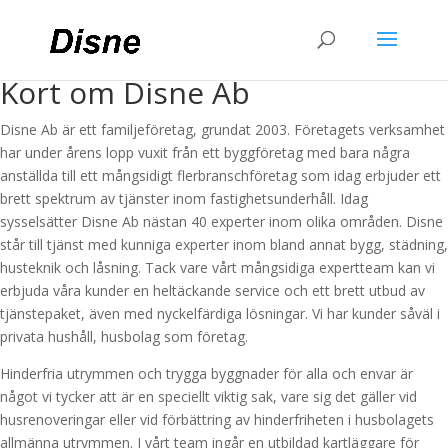
Kort om Disne Ab
Disne Ab är ett familjeföretag, grundat 2003. Företagets verksamhet
har under årens lopp vuxit från ett byggföretag med bara några
anställda till ett mångsidigt flerbranschföretag som idag erbjuder ett
brett spektrum av tjänster inom fastighetsunderhåll. Idag
sysselsätter Disne Ab nästan 40 experter inom olika områden. Disne
står till tjänst med kunniga experter inom bland annat bygg, städning,
husteknik och låsning. Tack vare vårt mångsidiga expertteam kan vi
erbjuda våra kunder en heltäckande service och ett brett utbud av
tjänstepaket, även med nyckelfärdiga lösningar. Vi har kunder såväl i
privata hushåll, husbolag som företag.
Hinderfria utrymmen och trygga byggnader för alla och envar är
något vi tycker att är en speciellt viktig sak, vare sig det gäller vid
husrenoveringar eller vid förbättring av hinderfriheten i husbolagets
allmänna utrymmen. I vårt team ingår en utbildad kartläggare för