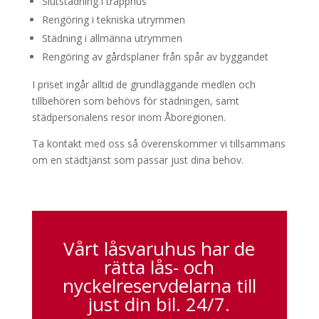
Slutstädning i trapphus
Rengöring i tekniska utrymmen
Städning i allmänna utrymmen
Rengöring av gårdsplaner från spår av byggandet
I priset ingår alltid de grundläggande medlen och
tillbehören som behövs för städningen, samt
städpersonalens resor inom Åboregionen.
Ta kontakt med oss så överenskommer vi tillsammans
om en städtjänst som passar just dina behov.
Vårt låsvaruhus har de
rätta lås- och
nyckelreservdelarna till
just din bil. 24/7.