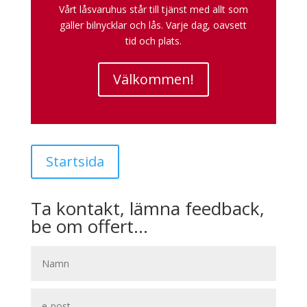
Vårt låsvaruhus står till tjänst med allt som
gäller bilnycklar och lås. Varje dag, oavsett
tid och plats.
Välkommen!
Startsida
Ta kontakt, lämna feedback,
be om offert…