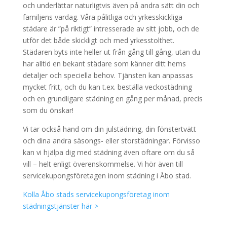
och underlättar naturligtvis även på andra sätt din och
familjens vardag. Våra pålitliga och yrkesskickliga
städare är ”på riktigt” intresserade av sitt jobb, och de
utför det både skickligt och med yrkesstolthet.
Städaren byts inte heller ut från gång till gång, utan du
har alltid en bekant städare som känner ditt hems
detaljer och speciella behov. Tjänsten kan anpassas
mycket fritt, och du kan t.ex. beställa veckostädning
och en grundligare städning en gång per månad, precis
som du önskar!
Vi tar också hand om din julstädning, din fönstertvätt
och dina andra säsongs- eller storstädningar. Förvisso
kan vi hjälpa dig med städning även oftare om du så
vill – helt enligt överenskommelse. Vi hör även till
servicekupongsföretagen inom städning i Åbo stad.
Kolla Åbo stads servicekupongsföretag inom
städningstjänster här >