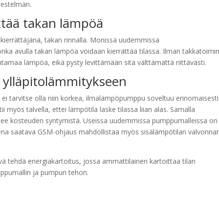
rjestelmän.
tää takan lämpöä
ierrättäjänä, takan rinnalla. Monissa uudemmissa
ka avulla takan lämpöä voidaan kierrättää tilassa. Ilman takkatoimi
amaa lämpöä, eikä pysty levittämään sitä välttämättä riittävästi.
ylläpitolämmitykseen
n ei tarvitse olla niin korkea, ilmalämpöpumppu soveltuu erinomaisesti
yös talvella, ettei lämpötila laske tilassa liian alas. Samalla
isee kosteuden syntymistä. Useissa uudemmissa pumppumalleissa on
teena saatava GSM-ohjaus mahdollistaa myös sisälämpötilan valvonna
 tehdä energiakartoitus, jossa ammattilainen kartoittaa tilan
mppumallin ja pumpun tehon.