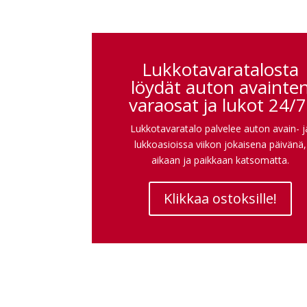
Lukkotavaratalosta
löydät auton avainte
varaosat ja lukot 24/7
Lukkotavaratalo palvelee auton avain- j
lukkoasioissa viikon jokaisena päivänä,
aikaan ja paikkaan katsomatta.
Klikkaa ostoksille!