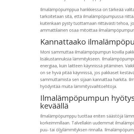
Ilmalämpöpumppua hankkiessa on tärkeää valita 
tarkoitetaan sitä, että ilmalämpöpumpussa riit
kuitenkaan pysty tuottamaan riittävästi tehoa, 
ammattilainen osaa mitoittaa ilmalämpöpumpun oik
Kannattaako ilmalämpöpu
Moni sammuttaa ilmalämpöpumpun kovilla pakkasi
lisäkustannuksia lämmitykseen. Ilmalämpöpumpu
energiaa, kuin laitteen käynnissä pitäminen. Vai
on se hyvä pitää käynnissä, jos pakkaset kestä
sammuttamista sen sijaan kannattaa harkita. Ilm
hyödyntää muita lämmitysvaihtoehtoja.
Ilmalämpöpumpun hyötysu
keväällä
Ilmalämpöpumppu tuottaa eniten säästöjä lämmity
korkeimmillaan. Talvellakin uudemmat ilmalämp
puu- tai öljylämmityksen rinnalla. Ilmalämpöpump