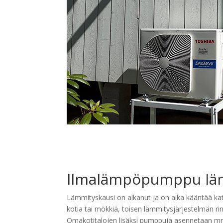
Ilmalämpöpumppu lämm
Lämmityskausi on alkanut ja on aika kääntää 
kotia tai mökkiä, toisen lämmitysjärjestelmän r
Omakotitalojen lisäksi pumppuja asennetaan mm. r