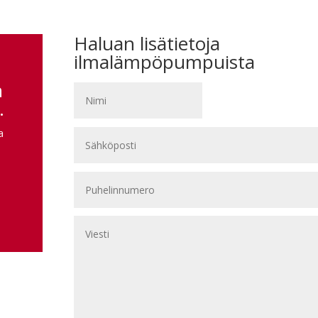
Haluan lisätietoja
ilmalämpöpumpuista
n
.
a