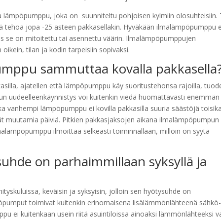
lämpöpumppu, joka on suunniteltu pohjoisen kylmiin olosuhteisiin. 
tää tehoa jopa -25 asteen pakkasellakin. Hyväkään ilmalämpöpumppu e
jos se on mitoitettu tai asennettu väärin. Ilmalämpöpumppujen
ein, tilan ja kodin tarpeisiin sopivaksi.
mppu sammuttaa kovalla pakkasella
lla, ajatellen että lämpöpumppu käy suoritustehonsa rajoilla, tuod
n uudeelleenkäynnistys voi kuitenkin viedä huomattavasti enemmän
kka vanhempi lämpöpumppu ei kovilla pakkasilla suuria säästöjä toisik
vät muutamia päiviä. Pitkien pakkasjaksojen aikana ilmalämpöpumpun
alämpöpumppu ilmoittaa selkeästi toiminnallaan, milloin on syytä
hde on parhaimmillaan syksyllä ja
skuluissa, keväisin ja syksyisin, jolloin sen hyötysuhde on
öpumput toimivat kuitenkin erinomaisena lisälämmönlähteenä sähkö-
pu ei kuitenkaan usein riitä asuintiloissa ainoaksi lämmönlähteeksi 