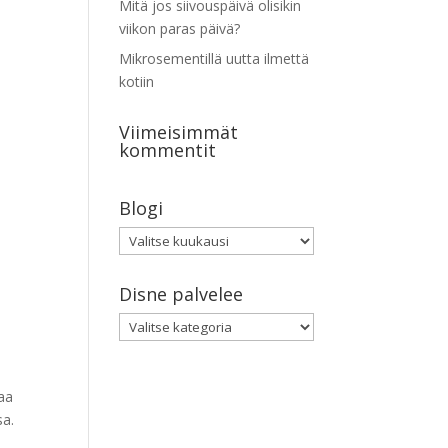
Mitä jos siivouspäivä olisikin
viikon paras päivä?
Mikrosementillä uutta ilmettä
kotiin
Viimeisimmät
kommentit
Blogi
Blogi
Disne palvelee
Disne
palvelee
aa
sa.