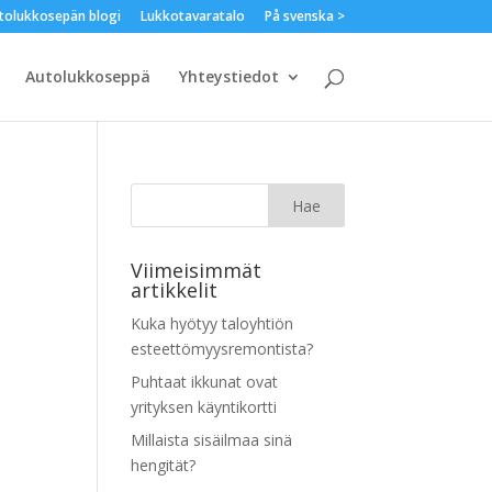
tolukkosepän blogi
Lukkotavaratalo
På svenska >
Autolukkoseppä
Yhteystiedot
Viimeisimmät
artikkelit
Kuka hyötyy taloyhtiön
esteettömyysremontista?
Puhtaat ikkunat ovat
yrityksen käyntikortti
Millaista sisäilmaa sinä
hengität?