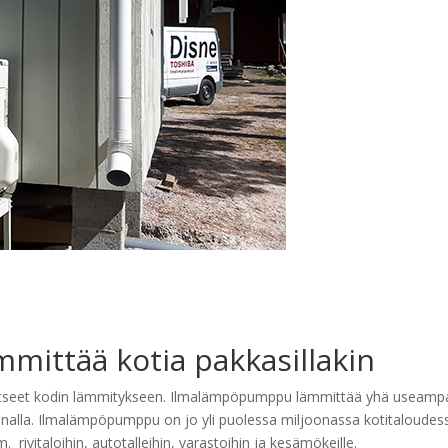
ittää kotia pakkasillakin
katseet kodin lämmitykseen. Ilmalämpöpumppu lämmittää yhä useamp
innalla. Ilmalämpöpumppu on jo yli puolessa miljoonassa kotitaloudes
ivitaloihin, autotalleihin, varastoihin ja kesämökeille.