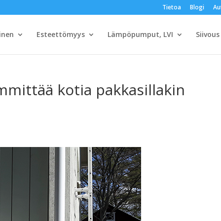
Tietoa
Blogi
Au
inen
Esteettömyys
Lämpöpumput, LVI
Siivous
ittää kotia pakkasillakin