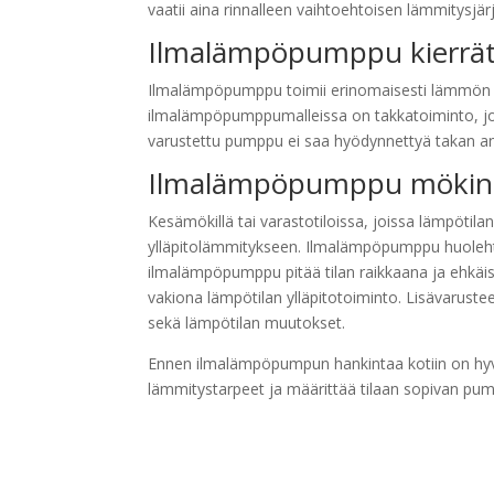
vaatii aina rinnalleen vaihtoehtoisen lämmitysjä
Ilmalämpöpumppu kierrät
Ilmalämpöpumppu toimii erinomaisesti lämmön k
ilmalämpöpumppumalleissa on takkatoiminto, jon
varustettu pumppu ei saa hyödynnettyä takan ant
Ilmalämpöpumppu mökin 
Kesämökillä tai varastotiloissa, joissa lämpötila
ylläpitolämmitykseen. Ilmalämpöpumppu huolehtii m
ilmalämpöpumppu pitää tilan raikkaana ja ehkä
vakiona lämpötilan ylläpitotoiminto. Lisävarus
sekä lämpötilan muutokset.
Ennen ilmalämpöpumpun hankintaa kotiin on hyvä
lämmitystarpeet ja määrittää tilaan sopivan pu