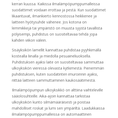
kerran kuussa. Kaikissa ilmalämpöpumppumalleissa
suodattimet voidaan irrottaa ja pestä. Kun suodattimet
likaantuvat, ilmankierto kennostossa heikkenee ja
laitteen hyötysuhde vähenee. Jos kotona on
lemmikkejä tai ympäristö on muusta syystä tavallista
pölyisempi, puhdistus on suositeltavaa tehdä jopa
kahden viikon välein.
Sisäyksikön lamellit kannattaa puhdistaa pyyhkimällä
kostealla liinalla ja miedolla pesuaineliuoksella.
Puhdistuksen ajaksi laite on suositeltavaa sammuttaa
ulkoyksikön vieressä olevasta kytkimestä. Pienemmän
puhdistuksen, kuten suodatinten imuroinnin ajaksi,
riittää laitteen sammuttaminen kaukosäätimestä.
Ilmalämpöpumpun ulkoyksikkö on alttiina vaihteleville
sääolosuhteille. Aika-ajoin kannattaa tarkistaa
ulkoyksikön kunto silmämääräisesti ja poistaa
mahdolliset roskat ja lumi sen ympäriltä. Laadukkaissa
ilmalämpöpumppumalleissa on automaattinen