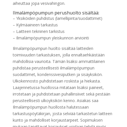
aiheuttaa jopa vesivahingon.
Ilmalämpöpumpun perushuolto sisältää:
– Yksiköiden puhdistus (lamellipinta/suodattimet)
– Kylmäaineen tarkastus
– Laitteen tekninen tarkistus
– Ilmalämpöpumpun yleiskunnon arviointi
Ilmalämpöpumpun huolto sisältää laitteiden
toimivuuden tarkastuksen, jolla ennaltaehkäistään
mahdollisia vaurioita. Tämän lisäksi ammattilainen
puhdistaa perusteellisesti ilmalämpöpumpun
suodattimet, kondenssivesiputken ja sisäyksikön.
Ulkokennosto puhdistetaan roskista ja hiekasta.
Laajennetussa huollossa mitataan lisäksi paineet,
irrotetaan ja puhdistetaan puhallinsiivet sekä pestään
perusteellisesti ulkoyksikön kenno. Asiakas saa
Ilmalämpöpumpun huollosta halutessaan
tarkastuspöytäkirjan, josta selviää tarkastetun laitteen
kunto ja mahdolliset korjaustarpeet. Sopimuksen
mukaan tarvittavat korjaukset voidaan tehdä myös