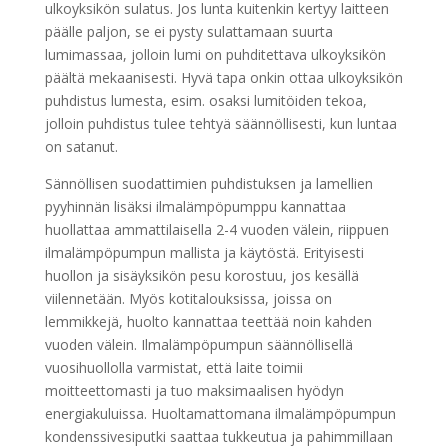
ulkoyksikön sulatus. Jos lunta kuitenkin kertyy laitteen
päälle paljon, se ei pysty sulattamaan suurta
lumimassaa, jolloin lumi on puhditettava ulkoyksikön
päältä mekaanisesti. Hyvä tapa onkin ottaa ulkoyksikön
puhdistus lumesta, esim. osaksi lumitöiden tekoa,
jolloin puhdistus tulee tehtyä säännöllisesti, kun luntaa
on satanut.
Sännöllisen suodattimien puhdistuksen ja lamellien
pyyhinnän lisäksi ilmalämpöpumppu kannattaa
huollattaa ammattilaisella 2-4 vuoden välein, riippuen
ilmalämpöpumpun mallista ja käytöstä. Erityisesti
huollon ja sisäyksikön pesu korostuu, jos kesällä
viilennetään. Myös kotitalouksissa, joissa on
lemmikkejä, huolto kannattaa teettää noin kahden
vuoden välein. Ilmalämpöpumpun säännöllisellä
vuosihuollolla varmistat, että laite toimii
moitteettomasti ja tuo maksimaalisen hyödyn
energiakuluissa. Huoltamattomana ilmalämpöpumpun
kondenssivesiputki saattaa tukkeutua ja pahimmillaan